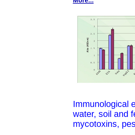
More...
Immunological e
water, soil and f
mycotoxins, pe