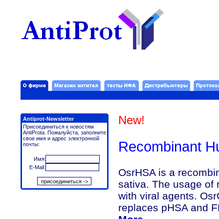
New!
Antiprot-Newsletter
Присоединиться к новостям
AntiProtа. Пожалуйста, заполните
свое имя и адрес электронной
Recombinant Hu
почты:
Имя:
E-Mail:
OsrHSA is a recombi
sativa. The usage of
with viral agents. Os
replaces pHSA and FB